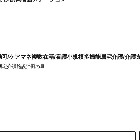
勤可/ケアマネ複数在籍/看護小規模多機能居宅介護/介護
居宅介護施設治田の里