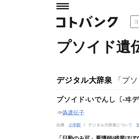
プソイド遺
デジタル大辞泉
「プソ
プソイド‐いでんし〔‐ヰ
⇒
偽遺伝子
出典
小学館
デジタル大辞泉について
「日勤のみ可」看護師/残業ほぼ