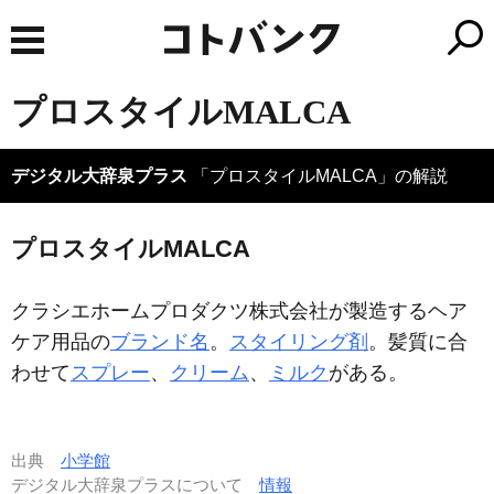
プロスタイルMALCA
デジタル大辞泉プラス
「プロスタイルMALCA」の解説
プロスタイルMALCA
クラシエホームプロダクツ株式会社が製造するヘア
ケア用品の
ブランド名
。
スタイリング剤
。髪質に合
わせて
スプレー
、
クリーム
、
ミルク
がある。
出典
小学館
デジタル大辞泉プラスについて
情報