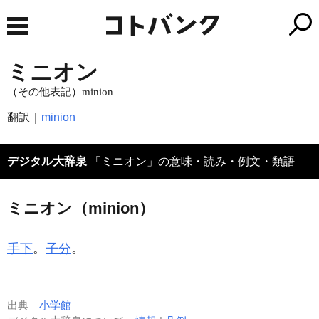
ミニオン
（その他表記）minion
翻訳｜
minion
デジタル大辞泉
「ミニオン」の意味・読み・例文・類語
ミニオン（minion）
手下
。
子分
。
出典
小学館