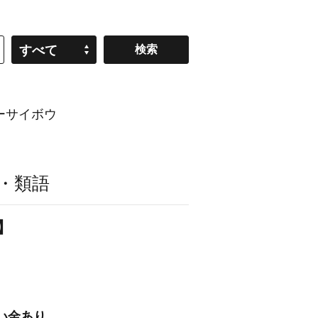
すべて
ーサイボウ
・類語
】
い金あり