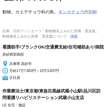
動物。カエデチョウ科の鳥。
キンカチョウ
の
別称
出典
日外アソシエーツ「動植物名よみかた辞典 普及版」
動植物名よみかた辞典 普及版について
情報
看護助手/ブランクOK/交通費支給/住宅補助あり/病院
高砂西部病院
兵庫県 高砂市
月給17万7,863円～19万3,837円
正社員
作業療法士/東京都/東急目黒線武蔵小山駅/品川区訪
問看護リハビリステーション武蔵小山支店
LE 在宅・施設