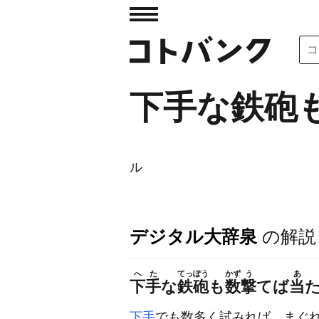
下手な鉄砲
ル
デジタル大辞泉
の解説
へた
てっぽう
かず
う
あ
下手
な
鉄砲
も
数
撃
てば
当
下手
でも数多く試みれば、まぐ