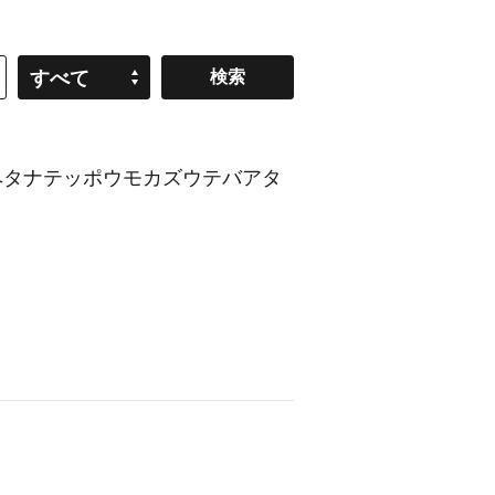
すべて
ヘタナテッポウモカズウテバアタ