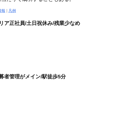
情報
|
凡例
リア正社員/土日祝休み/残業少なめ
募者管理がメイン/駅徒歩5分