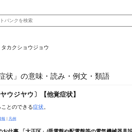
）タカクショウジョウ
症状」の意味・読み・例文・類語
シヤウジヤウ〕【他覚症状】
ることのできる
症状
。
情報
|
凡例
のお仕事 「大正区」/受電盤や配電盤等の電気機械器具設