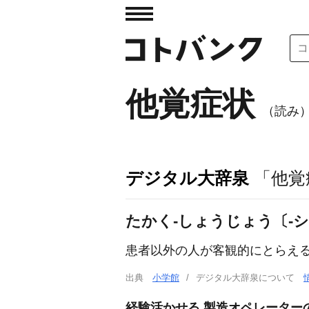
他覚症状
（読み
デジタル大辞泉
「他覚
たかく‐しょうじょう〔‐
患者以外の人が客観的にとらえ
出典
小学館
デジタル大辞泉について
経験活かせる 製造オペレーター