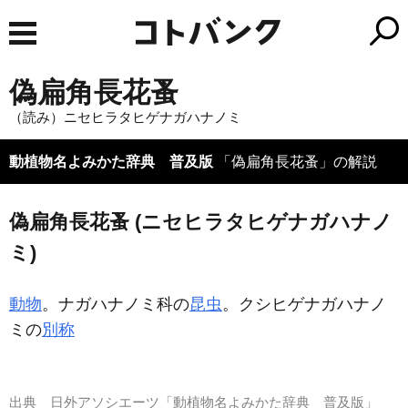
偽扁角長花蚤
（読み）ニセヒラタヒゲナガハナノミ
動植物名よみかた辞典 普及版
「偽扁角長花蚤」の解説
偽扁角長花蚤 (ニセヒラタヒゲナガハナノ
ミ)
動物
。ナガハナノミ科の
昆虫
。クシヒゲナガハナノ
ミの
別称
出典
日外アソシエーツ「動植物名よみかた辞典 普及版」