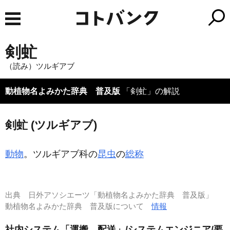
剣虻
（読み）ツルギアブ
動植物名よみかた辞典 普及版
「剣虻」の解説
剣虻 (ツルギアブ)
動物
。ツルギアブ科の
昆虫
の
総称
出典
日外アソシエーツ「動植物名よみかた辞典 普及版」
動植物名よみかた辞典 普及版について
情報
社内システム「運搬、配送」/システムエンジニア/要