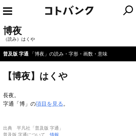
博夜
（読み）はくや
普及版 字通
「博夜」の読み・字形・画数・意味
【博夜】はくや
長夜。
字通「博」の
項目を見る
。
出典
平凡社「普及版 字通」
普及版 字通について
情報