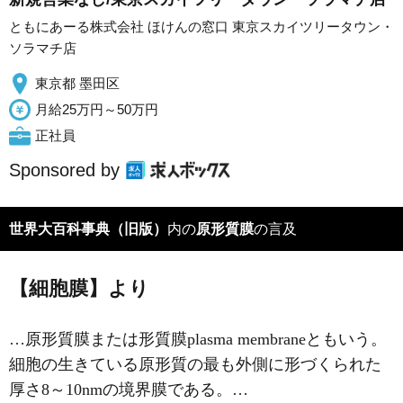
ともにあーる株式会社 ほけんの窓口 東京スカイツリータウン・
ソラマチ店
東京都 墨田区
月給25万円～50万円
正社員
Sponsored by
世界大百科事典（旧版）
内の
原形質膜
の言及
【細胞膜】より
…原形質膜または形質膜plasma membraneともいう。
細胞の生きている原形質の最も外側に形づくられた
厚さ8～10nmの境界膜である。…