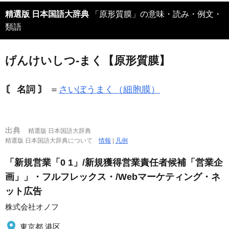
精選版 日本国語大辞典
「原形質膜」の意味・読み・例文・
類語
げんけいしつ‐まく【原形質膜】
〘 名詞 〙
＝
さいぼうまく（細胞膜）
出典
精選版 日本国語大辞典
精選版 日本国語大辞典について
情報
|
凡例
「新規営業「0 1」/新規獲得営業責任者候補「営業企
画」」・フルフレックス・/Webマーケティング・ネ
ット広告
株式会社オノフ
東京都 港区