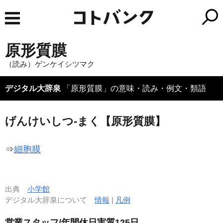
原形質膜
（読み）ゲンケイシツマク
デジタル大辞泉
「原形質膜」の意味・読み・例文・類語
げんけいしつ‐まく【原形質膜】
⇒
細胞膜
出典
小学館
デジタル大辞泉について
情報
|
凡例
営業スタッフ/年間休日実質125日