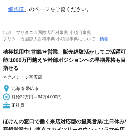
「
細胞膜
」のページをご覧ください。
出典
ブリタニカ国際大百科事典 小項目事典
ブリタニカ国際大百科事典 小項目事典について
情報
積極採用中!営業/⏩️営業、販売経験活かしてご活躍可
能!1000万円越えや幹部ポジションへの早期昇格も目
指せる
ネクステージ帯広店
北海道 帯広市
月給32万円～64万4,000円
正社員
ほけんの窓口で働く来店対応型の提案営業/土日休み/
新規営業なし/東京スカイツリータウン・ソラマチ店