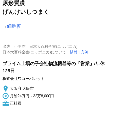
原形質膜
げんけいしつまく
→
細胞膜
出典
小学館 日本大百科全書(ニッポニカ)
日本大百科全書(ニッポニカ)について
情報
|
凡例
プライム上場の子会社物流機器等の「営業」/年休
125日
株式会社ワコーパレット
大阪府 大阪市
月給24万円～32万8,000円
正社員