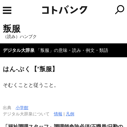
叛服
（読み）ハンプク
デジタル大辞泉
「叛服」の意味・読み・例文・類語
×
はん‐ぷく【
叛服】
そむくことと従うこと。
出典
小学館
デジタル大辞泉について
情報
|
凡例
「福祉調理スタッフ」調理師免許必須/正職員/日勤の