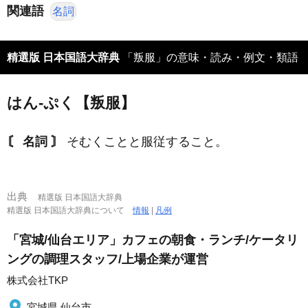
関連語
名詞
精選版 日本国語大辞典
「叛服」の意味・読み・例文・類語
はん‐ぷく【叛服】
〘 名詞 〙
そむくことと服従すること。
出典
精選版 日本国語大辞典
精選版 日本国語大辞典について
情報
|
凡例
「宮城/仙台エリア」カフェの朝食・ランチ/ケータリ
ングの調理スタッフ/上場企業が運営
株式会社TKP
宮城県 仙台市