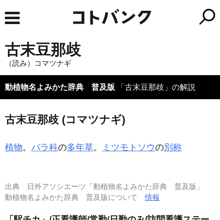
古末豆那歧
（読み）コマツナギ
動植物名よみかた辞典 普及版
「古末豆那歧」の解説
古末豆那歧 (コマツナギ)
植物
。
バラ科
の
多年草
。
ミツモトソウ
の
別称
出典
日外アソシエーツ「動植物名よみかた辞典 普及版」
動植物名よみかた辞典 普及版について
情報
「駅チカ」/正看護師/常勤/日勤のみ/訪問看護ステー