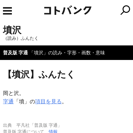
墳沢
（読み）ふんたく
普及版 字通
「墳沢」の読み・字形・画数・意味
【墳沢】ふんたく
岡と沢。
字通
「墳」の
項目を見る
。
出典
平凡社「普及版 字通」
普及版 字通について
情報