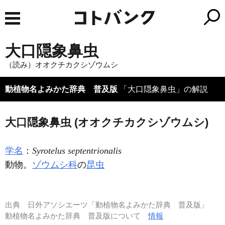
大口隠象鼻虫
（読み）オオクチカクシゾウムシ
動植物名よみかた辞典 普及版
「大口隠象鼻虫」の解説
大口隠象鼻虫 (オオクチカクシゾウムシ)
学名
：
Syrotelus septentrionalis
動物。
ゾウムシ科
の
昆虫
出典
日外アソシエーツ「動植物名よみかた辞典 普及版」
動植物名よみかた辞典 普及版について
情報