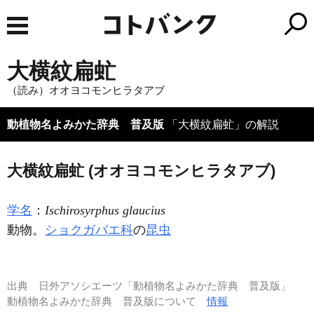
大横紋扁虻
（読み）オオヨコモンヒラタアブ
動植物名よみかた辞典 普及版
「大横紋扁虻」の解説
大横紋扁虻 (オオヨコモンヒラタアブ)
学名
：
Ischirosyrphus glaucius
動物。
ショクガバエ科
の
昆虫
出典
日外アソシエーツ「動植物名よみかた辞典 普及版」
動植物名よみかた辞典 普及版について
情報