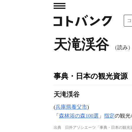
天滝渓谷
（読み
事典・日本の観光資源
天滝渓谷
(
兵庫県養父市
)
「
森林浴の森100選
」
指定
の観光
出典
日外アソシエーツ「事典・日本の観光