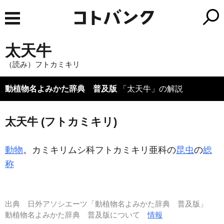
太天牛
（読み）フトカミキリ
動植物名よみかた辞典 普及版
「太天牛」の解説
太天牛 (フトカミキリ)
動物
。カミキリムシ科フトカミキリ亜科の
昆虫
の
総
称
出典
日外アソシエーツ「動植物名よみかた辞典 普及版」
動植物名よみかた辞典 普及版について
情報