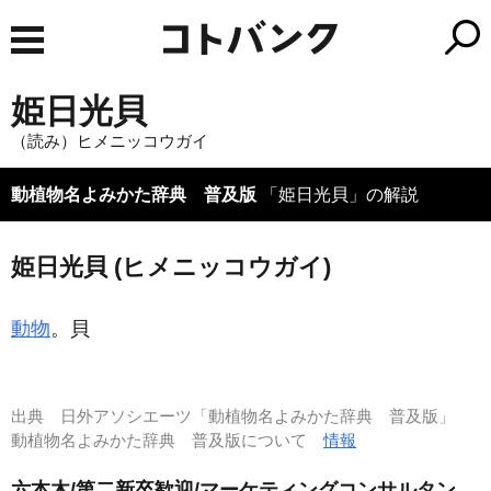
姫日光貝
（読み）ヒメニッコウガイ
動植物名よみかた辞典 普及版
「姫日光貝」の解説
姫日光貝 (ヒメニッコウガイ)
動物
。貝
出典
日外アソシエーツ「動植物名よみかた辞典 普及版」
動植物名よみかた辞典 普及版について
情報
六本木/第二新卒歓迎/マーケティングコンサルタン