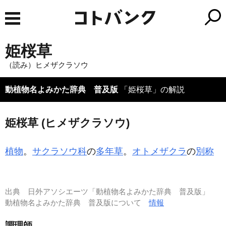
姫桜草
（読み）ヒメザクラソウ
動植物名よみかた辞典 普及版
「姫桜草」の解説
姫桜草 (ヒメザクラソウ)
植物
。
サクラソウ科
の
多年草
。
オトメザクラ
の
別称
出典
日外アソシエーツ「動植物名よみかた辞典 普及版」
動植物名よみかた辞典 普及版について
情報
調理師