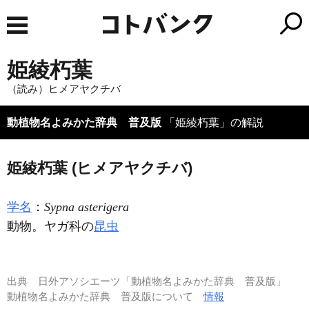
姫綾朽葉
（読み）ヒメアヤクチバ
動植物名よみかた辞典 普及版
「姫綾朽葉」の解説
姫綾朽葉 (ヒメアヤクチバ)
学名
：
Sypna asterigera
動物。ヤガ科の
昆虫
出典
日外アソシエーツ「動植物名よみかた辞典 普及版」
動植物名よみかた辞典 普及版について
情報