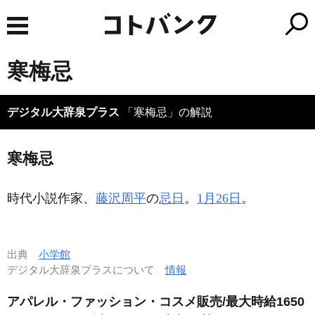
寒梅忌
デジタル大辞泉プラス
「寒梅忌」の解説
寒梅忌
時代小説作家、
藤沢周平
の
忌日
。
1月26日
。
出典
小学館
デジタル大辞泉プラスについて
情報
アパレル・ファッション・コスメ販売/最大時給1650