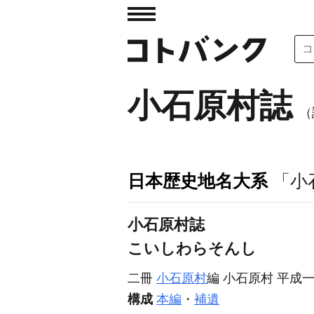
小石原村誌
（
日本歴史地名大系
「小
小石原村誌
こいしわらそんし
二冊
小石原村
編 小石原村 平成
構成
本編
・
補遺