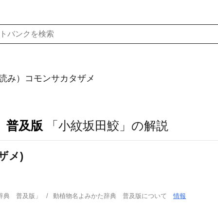
読み）コモンサカタザメ
 普及版
「小紋坂田鮫」の解説
ザメ)
辞典 普及版」
動植物名よみかた辞典 普及版について
情報