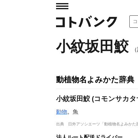
小紋坂田鮫
（
動植物名よみかた辞典
小紋坂田鮫 (コモンサカタ
動物
。魚
出典
日外アソシエーツ「動植物名よみかた
法人ルート配送ドライバー