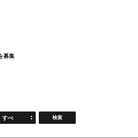
を募集
すべ
て