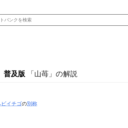
 普及版
「山苺」の解説
ヘビイチゴ
の
別称