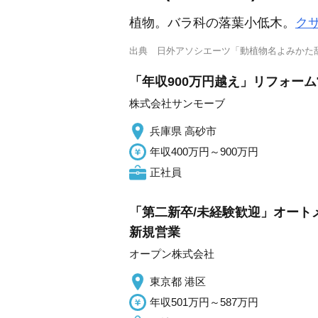
植物。バラ科の落葉小低木。
ク
出典
日外アソシエーツ「動植物名よみかた
「年収900万円越え」リフォーム営
株式会社サンモーブ
兵庫県 高砂市
年収400万円～900万円
正社員
「第二新卒/未経験歓迎」オート
新規営業
オープン株式会社
東京都 港区
年収501万円～587万円