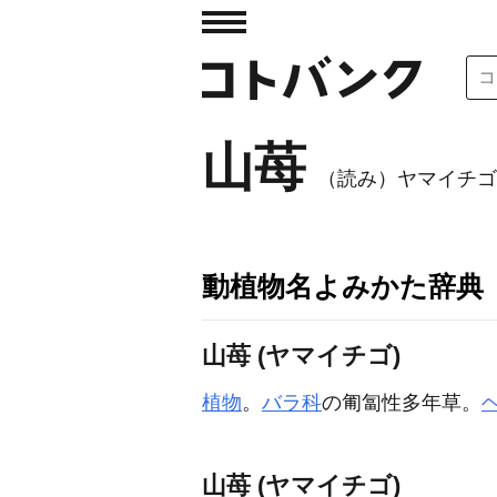
山苺
（読み）ヤマイチゴ
動植物名よみかた辞典
山苺 (ヤマイチゴ)
植物
。
バラ科
の匍匐性多年草。
山苺 (ヤマイチゴ)