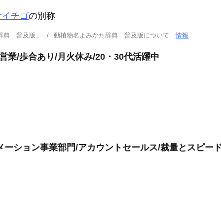
サイチゴ
の別称
辞典 普及版」
動植物名よみかた辞典 普及版について
情報
業/歩合あり/月火休み/20・30代活躍中
メーション事業部門/アカウントセールス/裁量とスピード