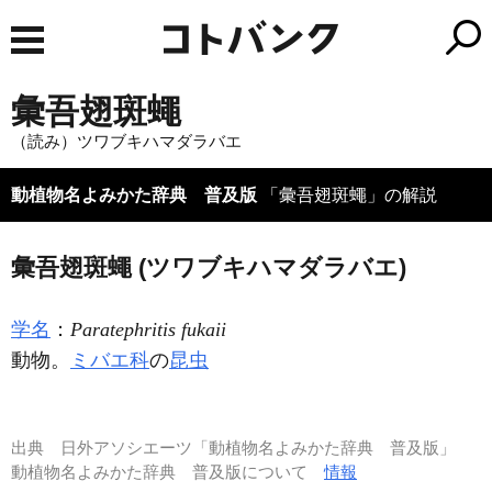
彙吾翅斑蠅
（読み）ツワブキハマダラバエ
動植物名よみかた辞典 普及版
「彙吾翅斑蠅」の解説
彙吾翅斑蠅 (ツワブキハマダラバエ)
学名
：
Paratephritis fukaii
動物。
ミバエ科
の
昆虫
出典
日外アソシエーツ「動植物名よみかた辞典 普及版」
動植物名よみかた辞典 普及版について
情報