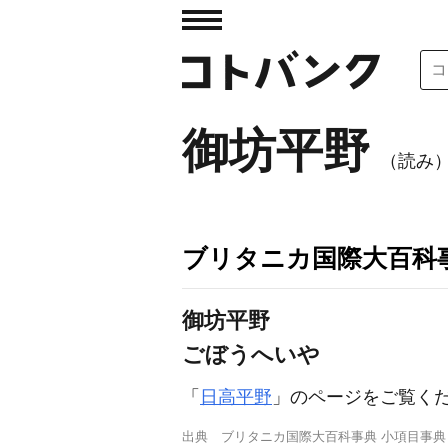
御坊平野
（読み
ブリタニカ国際大百科
御坊平野
ごぼうへいや
「
日高平野
」のページをご覧く
出典
ブリタニカ国際大百科事典 小項目事典