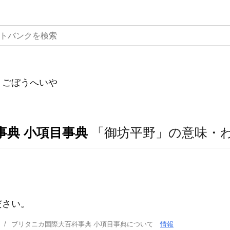
）ごぼうへいや
事典 小項目事典
「御坊平野」の意味・
ださい。
ブリタニカ国際大百科事典 小項目事典について
情報