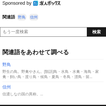
Sponsored by
関連語
野鳥
信州
関連語をあわせて調べる
野鳥
野生の鳥。野禽やきん。[類語]鳥・水鳥・水禽・海鳥・家
禽・飼い鳥・渡り鳥・候鳥・夏鳥・冬鳥・漂鳥・留...
信州
信濃しなの国の異称。...