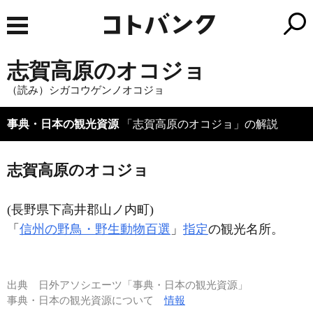
志賀高原のオコジョ
（読み）シガコウゲンノオコジョ
事典・日本の観光資源
「志賀高原のオコジョ」の解説
志賀高原のオコジョ
(長野県下高井郡山ノ内町)
「
信州の野鳥・野生動物百選
」
指定
の観光名所。
出典
日外アソシエーツ「事典・日本の観光資源」
事典・日本の観光資源について
情報