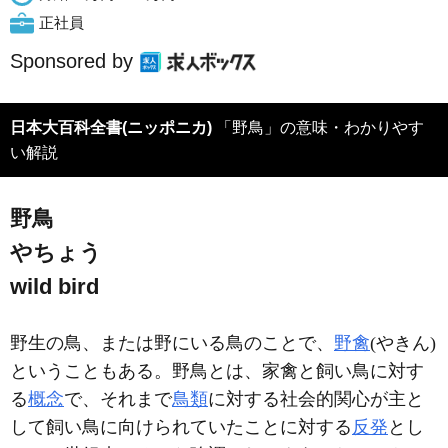
正社員
Sponsored by
日本大百科全書(ニッポニカ)
「野鳥」の意味・わかりやす
い解説
野鳥
やちょう
wild bird
野生の鳥、または野にいる鳥のことで、
野禽
(やきん)
ということもある。野鳥とは、家禽と飼い鳥に対す
る
概念
で、それまで
鳥類
に対する社会的関心が主と
して飼い鳥に向けられていたことに対する
反発
とし