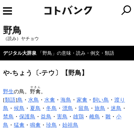
野鳥
（読み）ヤチョウ
デジタル大辞泉
「野鳥」の意味・読み・例文・類語
や‐ちょう〔‐テウ〕【野鳥】
やきん
野生
の鳥。
野禽
。
[
類語
]
鳥
・
水鳥
・
水禽
・
海鳥
・
家禽
・
飼い鳥
・
渡り
鳥
・
候鳥
・
夏鳥
・
冬鳥
・
漂鳥
・
留鳥
・
旅鳥
・
迷鳥
・
禁鳥
・
保護鳥
・
益鳥
・
害鳥
・
雄鶏
・
雌鳥
・
雛
・
小
鳥
・
猛禽
・
鳴禽
・
珍鳥
・
始祖鳥