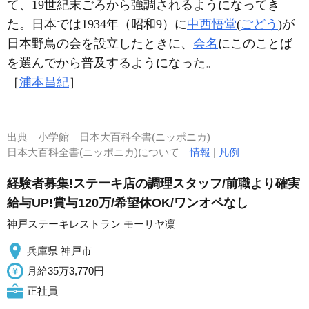
て、19世紀末ごろから強調されるようになってき
た。日本では1934年（昭和9）に
中西悟堂
(
ごどう
)が
日本野鳥の会を設立したときに、
会名
にこのことば
を選んでから普及するようになった。
［
浦本昌紀
］
出典
小学館 日本大百科全書(ニッポニカ)
日本大百科全書(ニッポニカ)について
情報
|
凡例
経験者募集!ステーキ店の調理スタッフ/前職より確実
給与UP!賞与120万/希望休OK/ワンオペなし
神戸ステーキレストラン モーリヤ凛
兵庫県 神戸市
月給35万3,770円
正社員