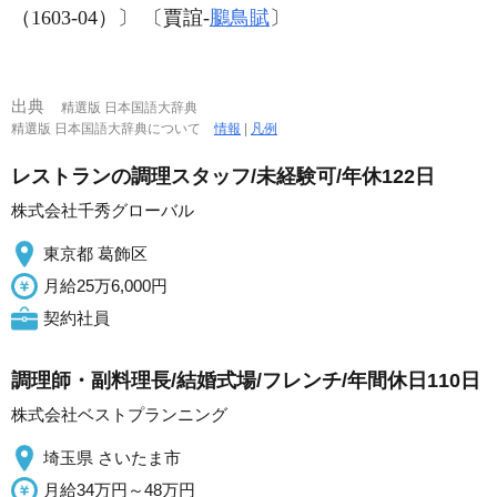
（1603‐04）〕 〔賈誼‐
鵩鳥賦
〕
出典
精選版 日本国語大辞典
精選版 日本国語大辞典について
情報
|
凡例
レストランの調理スタッフ/未経験可/年休122日
株式会社千秀グローバル
東京都 葛飾区
月給25万6,000円
契約社員
調理師・副料理長/結婚式場/フレンチ/年間休日110日
株式会社ベストプランニング
埼玉県 さいたま市
月給34万円～48万円