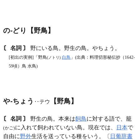
の‐どり【野鳥】
〘 名詞 〙
野にいる鳥。野生の鳥。やちょう。
[初出の実例]「野鳥
白鳥
」(出典：料理切形秘伝抄（1642‐
(ノトリ)
59頃）鳥 水鳥)
や‐ちょう
【野鳥】
‥テウ
〘 名詞 〙
野生の鳥。本来は
飼鳥
に対する語で、籠
に入れて飼われていない鳥。現在では、
日本
で
(かご)
自由に
野外
生活を送っている種をいう。〔
日葡辞書