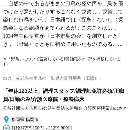
…自然の中であるがままの野鳥の姿や声を，鳥を傷
つけたり驚かしたりすることなく観察し，観賞して
楽しむ行為をいう。日本語では〈探鳥〉ないし〈探
鳥会〉なる訳語があてられるが，このことばは，
1934年
中西悟堂
が〈日本野鳥の会〉を創立したと
き，〈野鳥〉とともに初めて用いたものである。…
※「野鳥」について言及している用語解説の一部を掲載していま
す。
出典｜
株式会社平凡社「世界大百科事典（旧版）」
「年休120以上」調理スタッフ/調理師免許必須/正職
員/日勤のみ/介護医療院・療養病床
公益社団法人信和会/公益社団法人信和会 介護医療院茶山のさと
福岡県 福岡市
月給17万9,100円～21万9,800円