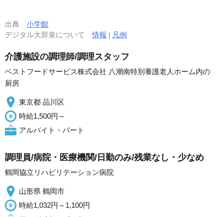
出典
小学館
デジタル大辞泉について
情報
|
凡例
介護施設の調理師/調理スタッフ
ベストフードサービス株式会社 八潮南特別養護老人ホーム内の
厨房
東京都 品川区
時給1,500円～
アルバイト・パート
調理員/病院・医療機関/日勤のみ/残業なし・少なめ
鶴岡協立リハビリテーション病院
山形県 鶴岡市
時給1,032円～1,100円