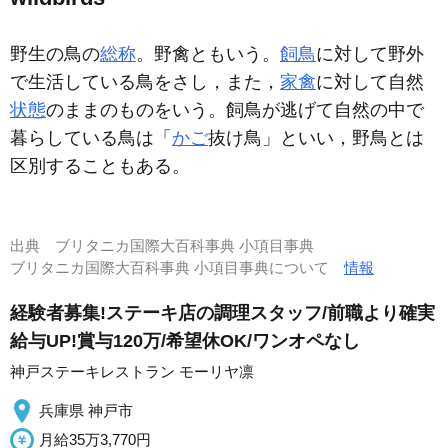
野生の鳥の
総称
。野禽ともいう。
飼鳥
に対して野外
で生活している鳥をさし，また，
家禽
に対して自然
状態
のままのものをいう。飼鳥が逃げて自然の中で
暮らしている鳥は「
かご
抜け鳥」といい，野鳥とは
区別することもある。
出典
ブリタニカ国際大百科事典 小項目事典
ブリタニカ国際大百科事典 小項目事典について
情報
経験者募集!ステーキ店の調理スタッフ/前職より確実
給与UP!賞与120万/希望休OK/ワンオペなし
神戸ステーキレストラン モーリヤ凛
兵庫県 神戸市
月給35万3,770円