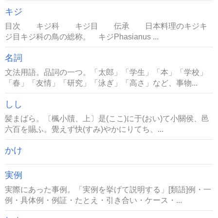
キジ
目次 キジ科 キジ目 伝承 日本料理のキジキ
ジ目キジ科の鳥の総称。 キジPhasianus ...
名詞
文法用語。品詞の一つ。「太郎」「学生」「本」「学校」
「春」「友情」「研究」「泳ぎ」「高さ」など、事物...
しし
髪まばら。〔楓小牘、上〕是(ここ)に于(おい)て小關侯、邑
六百を賜ふ。覺えず快(すみ)やかにりてち、...
かけ
実例
実際にあった事例。「実例を挙げて説明する」[類語]例・一
例・具体例・例証・たとえ・引き合い・ケース・...