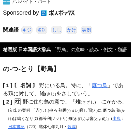
アルバイト・パート
Sponsored by
関連語
キジ
名詞
しし
かけ
実例
精選版 日本国語大辞典
「野鳥」の意味・読み・例文・類語
の‐つ‐とり【野鳥】
[ 1 ]
〘 名詞 〙
野にいる鳥。特に、「
庭つ鳥
」であ
る鶏に対して、雉
をさしていう。
(きじ)
[ 2 ]
枕
野に住む鳥の意で、「雉
」にかかる。
(きぎし)
[初出の実例]「宍
串ろ 熟睡
寝し間
に 庭つ鳥 鶏
(しし)
(うまい)
(と)
(か
は鳴くなり 奴都等利
雉
は響
む」(
出典
：
け)
(ノツトリ)
(きぎし)
(とよ)
日本書紀
（720）継体七年九月・
歌謡
)