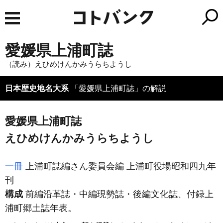
愛媛県上浦町誌
（読み）えひめけんかみうらちようし
日本歴史地名大系
「愛媛県上浦町誌」の解説
愛媛県上浦町誌
えひめけんかみうらちようし
一冊
上浦町誌編さん委員会編 上浦町役場昭和四九年
刊
構成
前編沿革誌・中編現勢誌・後編文化誌、付録上
浦町郷土誌年表。