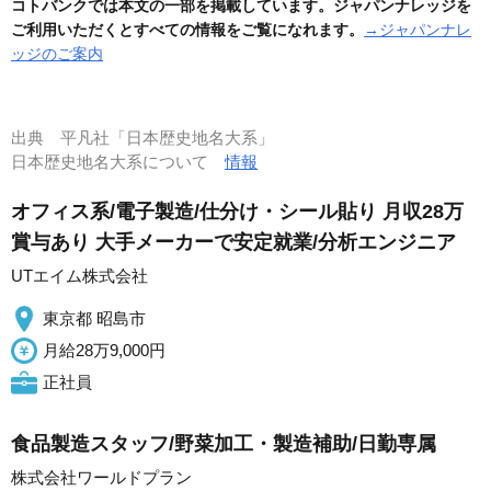
コトバンクでは本文の一部を掲載しています。ジャパンナレッジを
ご利用いただくとすべての情報をご覧になれます。
→ジャパンナレ
ッジのご案内
出典
平凡社「日本歴史地名大系」
日本歴史地名大系について
情報
オフィス系/電子製造/仕分け・シール貼り 月収28万
賞与あり 大手メーカーで安定就業/分析エンジニア
UTエイム株式会社
東京都 昭島市
月給28万9,000円
正社員
食品製造スタッフ/野菜加工・製造補助/日勤専属
株式会社ワールドプラン