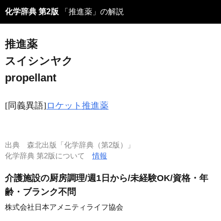
化学辞典 第2版
「推進薬」の解説
推進薬
スイシンヤク
propellant
[同義異語]
ロケット推進薬
出典
森北出版「化学辞典（第2版）」
化学辞典 第2版について
情報
介護施設の厨房調理/週1日から/未経験OK/資格・年
齢・ブランク不問
株式会社日本アメニティライフ協会