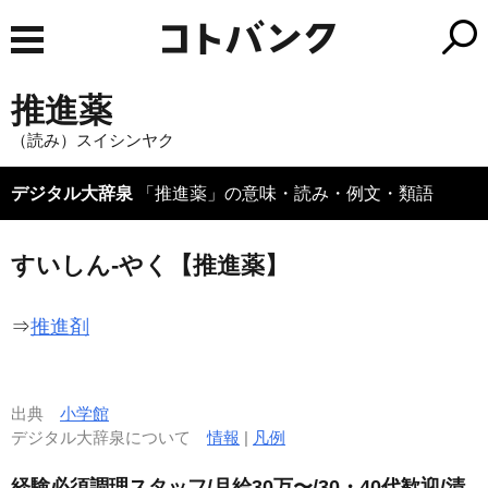
推進薬
（読み）スイシンヤク
デジタル大辞泉
「推進薬」の意味・読み・例文・類語
すいしん‐やく【推進薬】
⇒
推進剤
出典
小学館
デジタル大辞泉について
情報
|
凡例
経験必須調理スタッフ/月給30万〜/30・40代歓迎/清