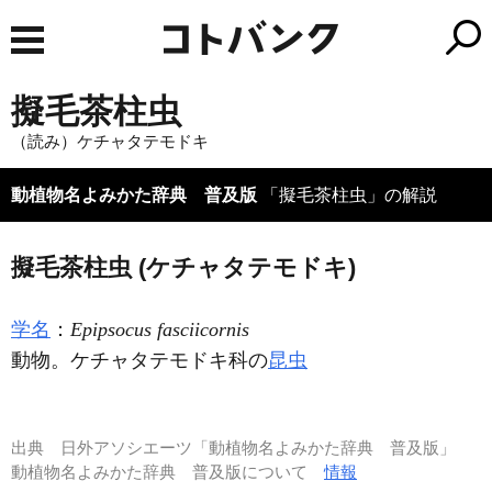
擬毛茶柱虫
（読み）ケチャタテモドキ
動植物名よみかた辞典 普及版
「擬毛茶柱虫」の解説
擬毛茶柱虫 (ケチャタテモドキ)
学名
：
Epipsocus fasciicornis
動物。ケチャタテモドキ科の
昆虫
出典
日外アソシエーツ「動植物名よみかた辞典 普及版」
動植物名よみかた辞典 普及版について
情報