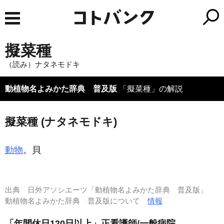
擬菜種
（読み）ナタネモドキ
動植物名よみかた辞典 普及版
「擬菜種」の解説
擬菜種 (ナタネモドキ)
動物
。貝
出典
日外アソシエーツ「動植物名よみかた辞典 普及版」
動植物名よみかた辞典 普及版について
情報
「年間休日120日以上」正看護師/一般病院