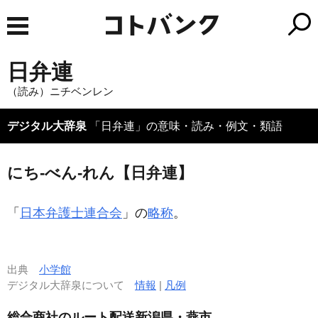
日弁連
（読み）ニチベンレン
デジタル大辞泉
「日弁連」の意味・読み・例文・類語
にち‐べん‐れん【日弁連】
「
日本弁護士連合会
」の
略称
。
出典
小学館
デジタル大辞泉について
情報
|
凡例
総合商社のルート配送新潟県・燕市