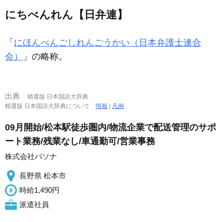
にちべんれん【日弁連】
「
にほんべんごしれんごうかい（日本弁護士連合
会）
」の略称。
出典
精選版 日本国語大辞典
精選版 日本国語大辞典について
情報
|
凡例
09月開始/松本駅徒歩圏内/物流企業で配送管理のサポ
ート業務/残業なし/車通勤可/営業事務
株式会社パソナ
長野県 松本市
時給1,490円
派遣社員