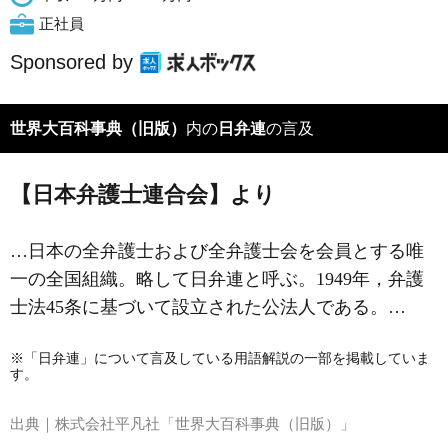
正社員
Sponsored by
世界大百科事典（旧版）
内の
日弁連
の言及
【日本弁護士連合会】より
…日本の全弁護士および全弁護士会を会員とする唯
一の全国組織。略して日弁連と呼ぶ。1949年，弁護
士法45条に基づいて設立された公法人である。…
※「日弁連」について言及している用語解説の一部を掲載していま
す。
出典｜
株式会社平凡社「世界大百科事典（旧版）」