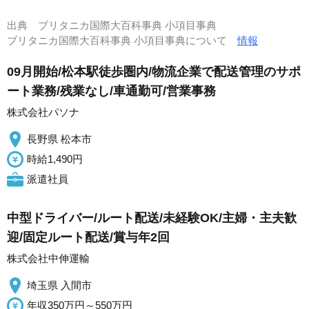
出典
ブリタニカ国際大百科事典 小項目事典
ブリタニカ国際大百科事典 小項目事典について
情報
09月開始/松本駅徒歩圏内/物流企業で配送管理のサポ
ート業務/残業なし/車通勤可/営業事務
株式会社パソナ
長野県 松本市
時給1,490円
派遣社員
中型ドライバー/ルート配送/未経験OK/主婦・主夫歓
迎/固定ルート配送/賞与年2回
株式会社中伸運輸
埼玉県 入間市
年収350万円～550万円