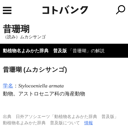
昔珊瑚
（読み）ムカシサンゴ
動植物名よみかた辞典 普及版
「昔珊瑚」の解説
昔珊瑚 (ムカシサンゴ)
学名
：
Stylocoeniella armata
動物。アストロセニア科の海産動物
出典
日外アソシエーツ「動植物名よみかた辞典 普及版」
動植物名よみかた辞典 普及版について
情報