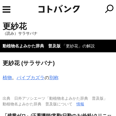
更紗花
（読み）サラサバナ
動植物名よみかた辞典 普及版
「更紗花」の解説
更紗花 (サラサバナ)
植物
。
パイプカズラ
の
別称
出典
日外アソシエーツ「動植物名よみかた辞典 普及版」
動植物名よみかた辞典 普及版について
情報
「残業ゼロ」/正看護師/常勤/日勤のみ/外科/クリニッ