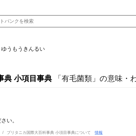
）ゆうもうきんるい
事典 小項目事典
「有毛菌類」の意味・
ださい。
ブリタニカ国際大百科事典 小項目事典について
情報