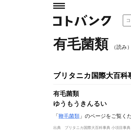
有毛菌類
（読み
ブリタニカ国際大百科
有毛菌類
ゆうもうきんるい
「
鞭毛菌類
」のページをご覧く
出典
ブリタニカ国際大百科事典 小項目事典