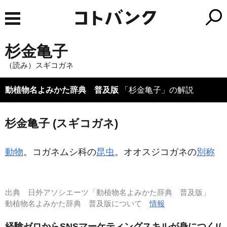
杉金亀子
（読み）スギコガネ
動植物名よみかた辞典 普及版
「杉金亀子」の解説
杉金亀子 (スギコガネ)
動物
。コガネムシ科の
昆虫
。オオスジコガネの
別称
出典
日外アソシエーツ「動植物名よみかた辞典 普及版」
動植物名よみかた辞典 普及版について
情報
経験ゼロからSNSマーケティングスキルが身につく!/