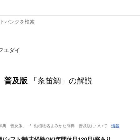
フエダイ
 普及版
「条笛鯛」の解説
辞典 普及版」
動植物名よみかた辞典 普及版について
情報
シフト制/未経験OK/年間休日120日/寮あり