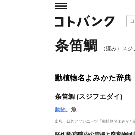
条笛鯛
（読み）スジ
動植物名よみかた辞典
条笛鯛 (スジフエダイ)
動物
。魚
出典
日外アソシエーツ「動植物名よみかた
軽作業/病院内の清掃と廃棄物回収/