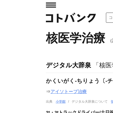
核医学治療
（
デジタル大辞泉
「核医
かくいがく‐ちりょう〔‐
⇒
アイソトープ治療
出典
小学館
デジタル大辞泉について
2t・3tトラックドライバー/土日