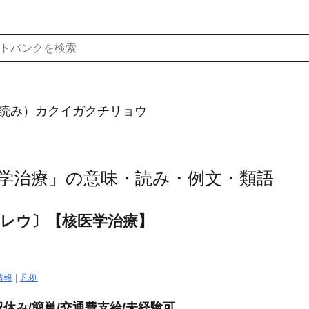
読み）カクイガクチリョウ
学治療」の意味・読み・例文・類語
チレウ〕【核医学治療】
情報
|
凡例
祝休み/簡単/交通費支給/未経験可