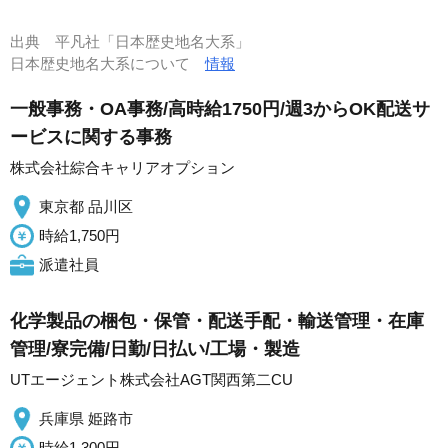
出典
平凡社「日本歴史地名大系」
日本歴史地名大系について
情報
一般事務・OA事務/高時給1750円/週3からOK配送サ
ービスに関する事務
株式会社綜合キャリアオプション
東京都 品川区
時給1,750円
派遣社員
化学製品の梱包・保管・配送手配・輸送管理・在庫
管理/寮完備/日勤/日払い/工場・製造
UTエージェント株式会社AGT関西第二CU
兵庫県 姫路市
時給1,300円