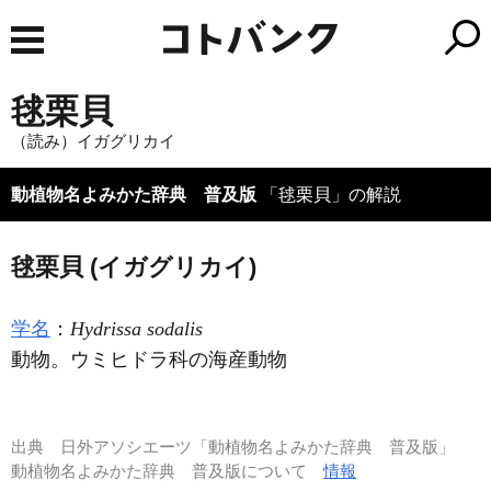
毬栗貝
（読み）イガグリカイ
動植物名よみかた辞典 普及版
「毬栗貝」の解説
毬栗貝 (イガグリカイ)
学名
：
Hydrissa sodalis
動物。ウミヒドラ科の海産動物
出典
日外アソシエーツ「動植物名よみかた辞典 普及版」
動植物名よみかた辞典 普及版について
情報