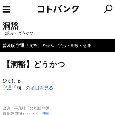
洞豁
（読み）どうかつ
普及版 字通
「洞豁」の読み・字形・画数・意味
【洞豁】どうかつ
ひらける。
字通
「洞」の
項目を見る
。
出典
平凡社「普及版 字通」
普及版 字通について
情報