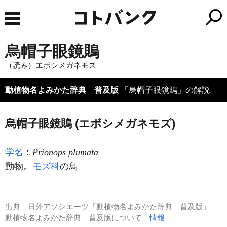
烏帽子眼鏡鵙
（読み）エボシメガネモズ
動植物名よみかた辞典 普及版
「烏帽子眼鏡鵙」の解説
烏帽子眼鏡鵙 (エボシメガネモズ)
学名
：
Prionops plumata
動物。
モズ科
の鳥
出典
日外アソシエーツ「動植物名よみかた辞典 普及版」
動植物名よみかた辞典 普及版について
情報