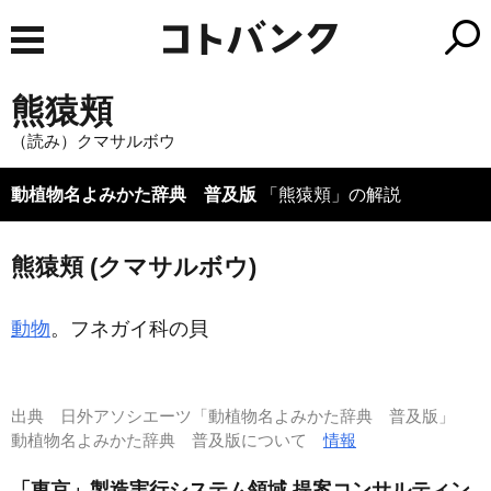
熊猿頬
（読み）クマサルボウ
動植物名よみかた辞典 普及版
「熊猿頬」の解説
熊猿頬 (クマサルボウ)
動物
。フネガイ科の貝
出典
日外アソシエーツ「動植物名よみかた辞典 普及版」
動植物名よみかた辞典 普及版について
情報
「東京」製造実行システム領域 提案コンサルティン