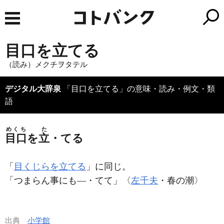
目口を立てる
（読み）メクチヲタテル
デジタル大辞泉
「目口を立てる」の意味・読み・例文・類
語
めくち
た
目口
を
立
・てる
「
目くじらを立てる
」に同じ。
「つまらん事にも―・てて」〈
左千夫
・春の潮〉
出典
小学館