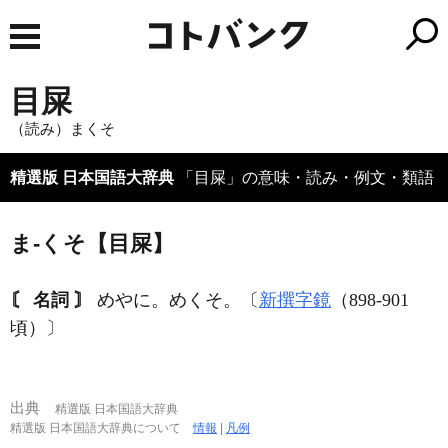
目屎
（読み）まくそ
精選版 日本国語大辞典
「目屎」の意味・読み・例文・類語
ま‐くそ【目屎】
〘 名詞 〙
めやに。めくそ。〔
新撰字鏡
（898‐901
頃）〕
出典
精選版 日本国語大辞典
精選版 日本国語大辞典について
情報
|
凡例