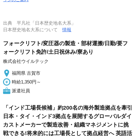
出典
平凡社「日本歴史地名大系」
日本歴史地名大系について
情報
フォークリフト/変圧器の製造・部材運搬/日勤/要フ
ォークリフト免許/土日祝休み/寮あり
株式会社ウイルテック
福岡県 古賀市
時給1,350円～
派遣社員
「インド工場長候補」約200名の海外製造拠点を牽引
日本・タイ・インド3拠点を展開するグローバルダイ
カストメーカーで製造改善・組織マネジメントに挑
戦できる!将来的には工場長として拠点経営へ 英語活