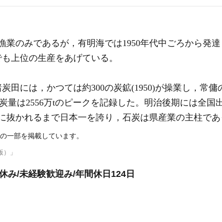
漁業のみであるが，有明海では1950年代中ごろから発
でも上位の生産をあげている。
炭田には，かつては約300の炭鉱(1950)が操業し，常
県の出炭量は2556万tのピークを記録した。明治後期には全
海道に抜かれるまで日本一を誇り，石炭は県産業の主柱で
の一部を掲載しています。
版）」
休み/未経験歓迎み/年間休日124日