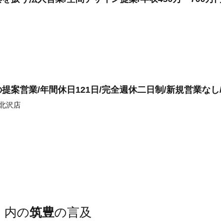
案営業/年間休日121日/完全週休二日制/新規営業なし
北沢店
）
内の
筑豊
の言及