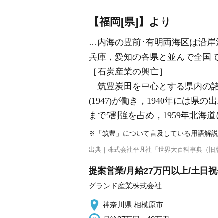
【福岡[県]】より
…内海の豊前･有明両海区は沿岸
兵庫，愛知の各県と並んで全国
［石炭産業の興亡］
筑豊炭田
を中心とする県内の諸
(1947)が働き，1940年には
まで5割強を占め，1959年北
※「筑豊」について言及している用語解説
出典｜
株式会社平凡社「世界大百科事典（旧
提案営業/月給27万円以上/土日祝
グランド産業株式会社
神奈川県 相模原市