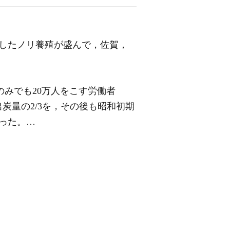
達したノリ養殖が盛んで，佐賀，
傭のみでも20万人をこす労働者
国出炭量の2/3を，その後も昭和初期
あった。…