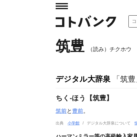
筑豊
（読み）チクホウ
デジタル大辞泉
「筑豊
ちく‐ほう【筑豊】
筑前
と
豊前
。
出典
小学館
デジタル大辞泉について
ハーマンミラー等の高級輸入家具を