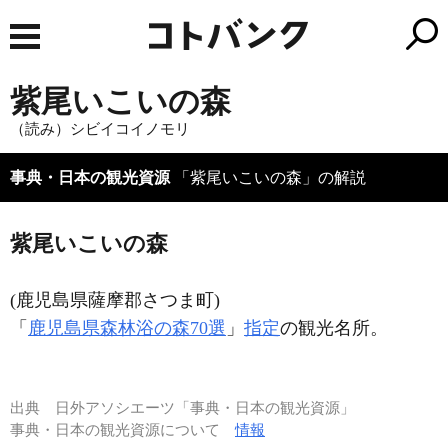
紫尾いこいの森
（読み）シビイコイノモリ
事典・日本の観光資源
「紫尾いこいの森」の解説
紫尾いこいの森
(鹿児島県薩摩郡さつま町)
「
鹿児島県森林浴の森70選
」
指定
の観光名所。
出典
日外アソシエーツ「事典・日本の観光資源」
事典・日本の観光資源について
情報